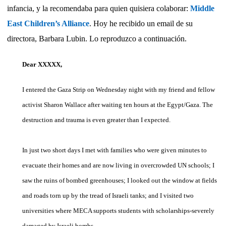
infancia, y la recomendaba para quien quisiera colaborar:
Middle
East Children’s Alliance
. Hoy he recibido un email de su
directora, Barbara Lubin. Lo reproduzco a continuación.
Dear XXXXX,
I entered the Gaza Strip on Wednesday night with my friend and fellow
activist Sharon Wallace after waiting ten hours at the Egypt/Gaza. The
destruction and trauma is even greater than I expected.
In just two short days I met with families who were given minutes to
evacuate their homes and are now living in overcrowded UN schools; I
saw the ruins of bombed greenhouses; I looked out the window at fields
and roads torn up by the tread of Israeli tanks; and I visited two
universities where MECA supports students with scholarships-severely
damaged by Israeli bombs.