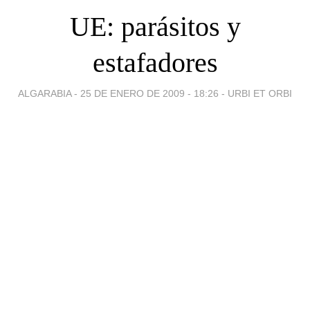
UE: parásitos y
estafadores
ALGARABIA -
25 DE ENERO DE 2009 - 18:26
-
URBI ET ORBI