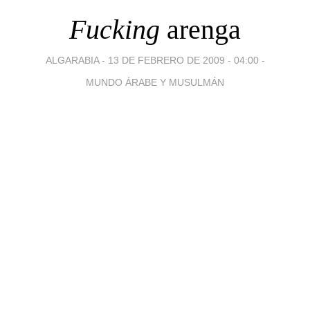
Fucking
arenga
ALGARABIA -
13 DE FEBRERO DE 2009 - 04:00
-
MUNDO ÁRABE Y MUSULMÁN