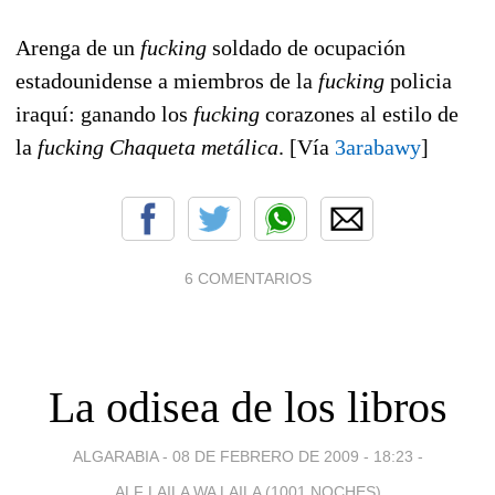
Arenga de un
fucking
soldado de ocupación
estadounidense a miembros de la
fucking
policia
iraquí: ganando los
fucking
corazones al estilo de
la
fucking
Chaqueta metálica
. [Vía
3arabawy
]
6 COMENTARIOS
La odisea de los libros
ALGARABIA -
08 DE FEBRERO DE 2009 - 18:23
-
ALF LAILA WA LAILA (1001 NOCHES)