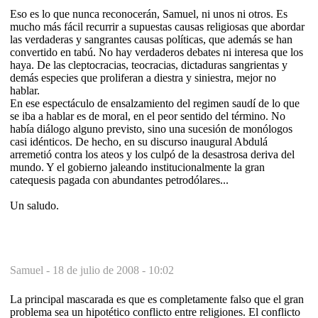
Eso es lo que nunca reconocerán, Samuel, ni unos ni otros. Es
mucho más fácil recurrir a supuestas causas religiosas que abordar
las verdaderas y sangrantes causas políticas, que además se han
convertido en tabú. No hay verdaderos debates ni interesa que los
haya. De las cleptocracias, teocracias, dictaduras sangrientas y
demás especies que proliferan a diestra y siniestra, mejor no
hablar.
En ese espectáculo de ensalzamiento del regimen saudí de lo que
se iba a hablar es de moral, en el peor sentido del término. No
había diálogo alguno previsto, sino una sucesión de monólogos
casi idénticos. De hecho, en su discurso inaugural Abdulá
arremetió contra los ateos y los culpó de la desastrosa deriva del
mundo. Y el gobierno jaleando institucionalmente la gran
catequesis pagada con abundantes petrodólares...
Un saludo.
Samuel -
18 de julio de 2008 - 10:02
La principal mascarada es que es completamente falso que el gran
problema sea un hipotético conflicto entre religiones. El conflicto