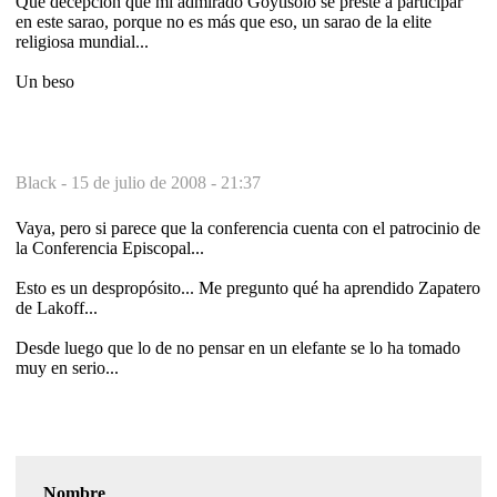
Qué decepción que mi admirado Goytisolo se preste a participar
en este sarao, porque no es más que eso, un sarao de la elite
religiosa mundial...
Un beso
Black -
15 de julio de 2008 - 21:37
Vaya, pero si parece que la conferencia cuenta con el patrocinio de
la Conferencia Episcopal...
Esto es un despropósito... Me pregunto qué ha aprendido Zapatero
de Lakoff...
Desde luego que lo de no pensar en un elefante se lo ha tomado
muy en serio...
Nombre